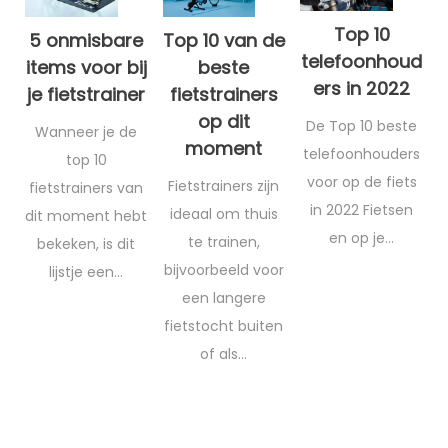
T
Top 10
5 onmisbare
Top 10 van de
telefoonhoud
items voor bij
beste
ers in 2022
je fietstrainer
fietstrainers
op dit
De Top 10 beste
Wanneer je de
moment
telefoonhouders
top 10
voor op de fiets
Fietstrainers zijn
fietstrainers van
in 2022 Fietsen
ideaal om thuis
dit moment hebt
en op je…
te trainen,
bekeken, is dit
bijvoorbeeld voor
lijstje een…
een langere
fietstocht buiten
of als…