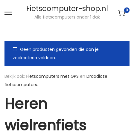
Fietscomputer-shop.nl
0
Alle fietscomputers onder 1 dak
Geen producten gevonden die aan je
zoekcriteria voldoen.
Bekijk ook:
Fietscomputers met GPS
en
Draadloze
fietscomputers
.
Heren
wielrenfiets