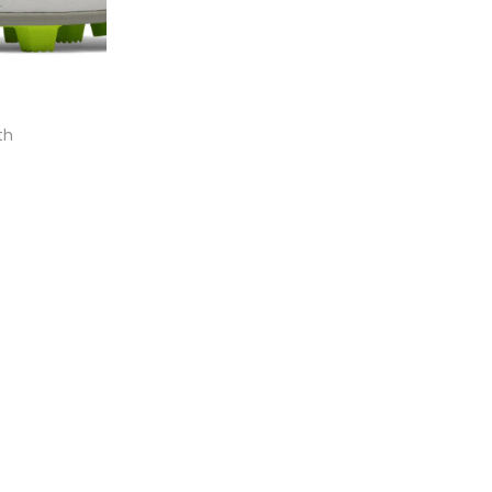
th
nkelwagen