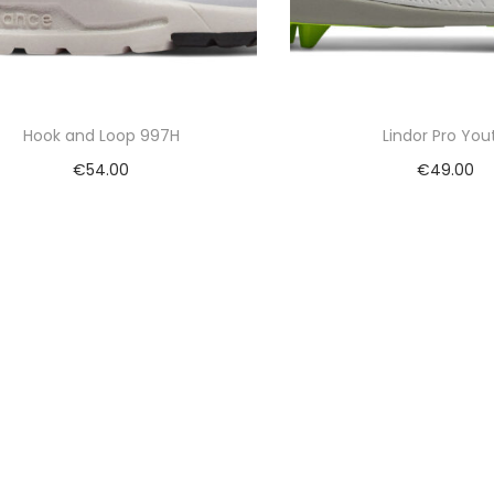
Hook and Loop 997H
Lindor Pro You
€
54.00
€
49.00
Toevoegen aan winkelwagen
Toevoegen aan wi
Vergelijk
Vergelijk