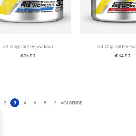
C4 Original Pre-workout
C4 Original Pre-w
€
25.90
€
34.90
Bekijk nu
Bekijk nu
Vergelijk
Vergelijk
2
3
4
5
6
7
VOLGENDE