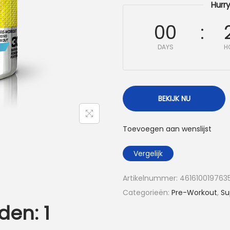
Hurry
00
DAYS
H
BEKIJK NU
Toevoegen aan wenslijst
Vergelijk
Artikelnummer:
461610019763
Categorieën:
Pre-Workout
,
Su
den: 1