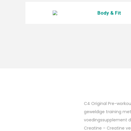
Body & Fit
C4 Original Pre-workou
geweldige training me
voedingssupplement da
Creatine – Creatine ve