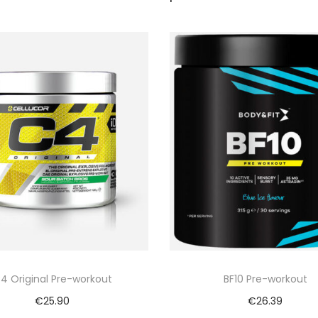
4 Original Pre-workout
BF10 Pre-workout
€
25.90
€
26.39