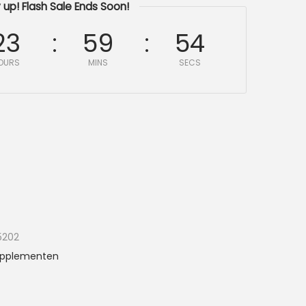
 up! Flash Sale Ends Soon!
23
59
53
OURS
MINS
SECS
5202
pplementen