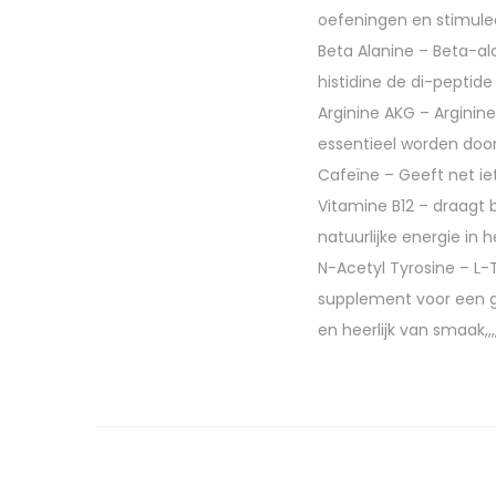
oefeningen en stimulee
Beta Alanine – Beta-a
histidine de di-peptid
Arginine AKG – Arginin
essentieel worden door
Cafeïne – Geeft net ie
Vitamine B12 – draagt 
natuurlijke energie in
N-Acetyl Tyrosine – L-
supplement voor een ge
en heerlijk van smaak,,,