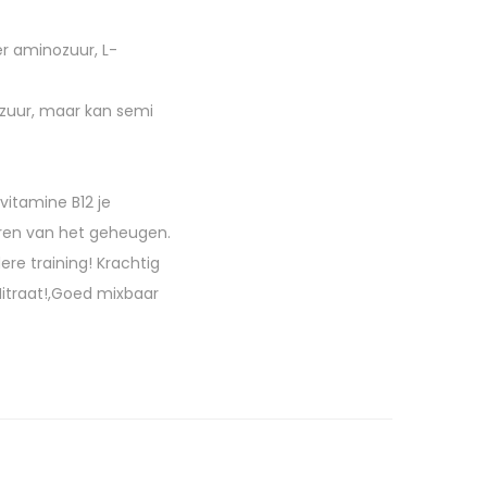
r aminozuur, L-
ozuur, maar kan semi
vitamine B12 je
neren van het geheugen.
re training! Krachtig
Nitraat!,Goed mixbaar