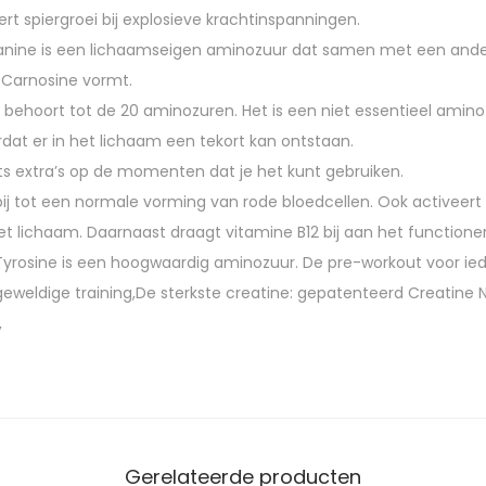
rt spiergroei bij explosieve krachtinspanningen.
lanine is een lichaamseigen aminozuur dat samen met een ande
e Carnosine vormt.
e behoort tot de 20 aminozuren. Het is een niet essentieel amin
dat er in het lichaam een tekort kan ontstaan.
ts extra’s op de momenten dat je het kunt gebruiken.
bij tot een normale vorming van rode bloedcellen. Ook activeert 
 het lichaam. Daarnaast draagt vitamine B12 bij aan het functio
Tyrosine is een hoogwaardig aminozuur. De pre-workout voor iede
weldige training,De sterkste creatine: gepatenteerd Creatine 
,
Gerelateerde producten