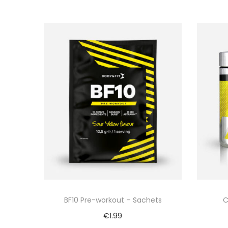
BF10 Pre-workout – Sachets
C
€
1.99